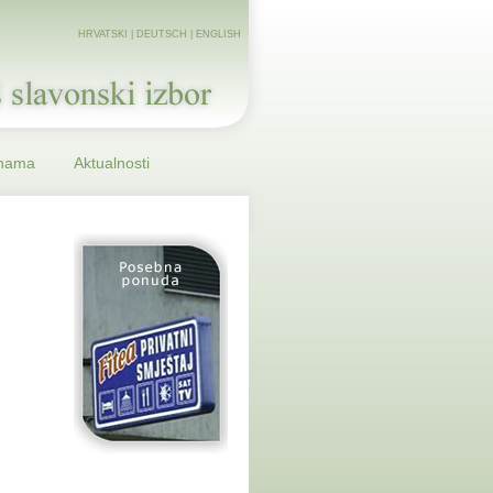
HRVATSKI
|
DEUTSCH
|
ENGLISH
nama
Aktualnosti