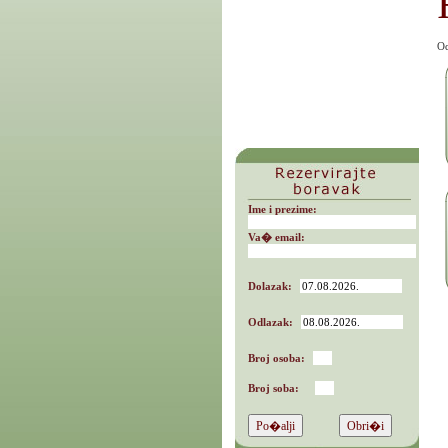
Od
Ime i prezime:
Va� email:
Dolazak:
Odlazak:
Broj osoba:
Broj soba: