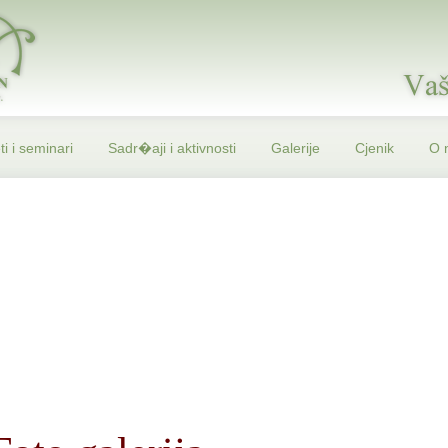
i i seminari
Sadr�aji i aktivnosti
Galerije
Cjenik
O 